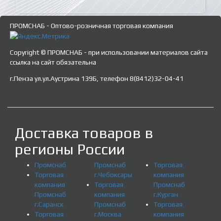
ПРОМСНАБ - Оптово-розничная торговая компания
Copyright © ПРОМСНАБ - при использовании материалов сайта
ссылка на сайт обязательна
г.Пенза ул.ул.Аустрина 139Б, телефон 8(8412)32-04-41
Доставка товаров в
регионы России
Промснаб
Промснаб
Торговая
Торговая
г.Чебоксары
компания
компания
Торговая
Промснаб
Промснаб
компания
г.Курган
г.Саранск
Промснаб
Торговая
Торговая
г.Москва
компания