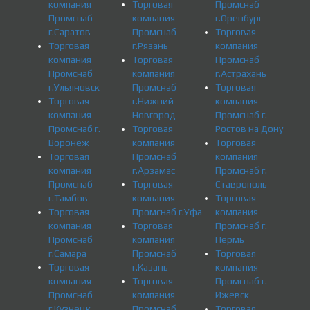
компания
Торговая
Промснаб
Промснаб
компания
г.Оренбург
г.Саратов
Промснаб
Торговая
Торговая
г.Рязань
компания
компания
Торговая
Промснаб
Промснаб
компания
г.Астрахань
г.Ульяновск
Промснаб
Торговая
Торговая
г.Нижний
компания
компания
Новгород
Промснаб г.
Промснаб г.
Торговая
Ростов на Дону
Воронеж
компания
Торговая
Торговая
Промснаб
компания
компания
г.Арзамас
Промснаб г.
Промснаб
Торговая
Ставрополь
г.Тамбов
компания
Торговая
Торговая
Промснаб г.Уфа
компания
компания
Торговая
Промснаб г.
Промснаб
компания
Пермь
г.Самара
Промснаб
Торговая
Торговая
г.Казань
компания
компания
Торговая
Промснаб г.
Промснаб
компания
Ижевск
г.Кузнецк
Промснаб
Торговая