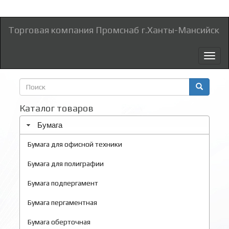
Торговая компания Промснаб г.Ханты-Мансийск
Toggl
naviga
Форма
поиска
Поиск
Каталог товаров
Бумага
Бумага для офисной техники
Бумага для полиграфии
Бумага подпергамент
Бумага пергаментная
Бумага оберточная