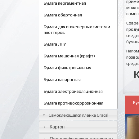
приме
Бумага пергаментная
можно
помощ
Бумага оберточная
Совр
Бумага для инженерных систем и
проду
плоттеров
сведе
бумаг
Бумага ЛПУ
Напом
Бумага мешочная (крафт)
позво
среде
Бумага фильтровальная
К
Бумага папиросная
Бумага электроизоляционная
Бу
Бумага противокоррозионная
Самоклеющаяся пленка Oracal
Картон
Полиграфические материалы