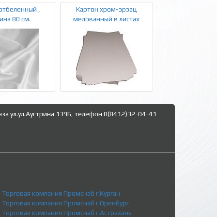
отбеленный ,
Картон хром-эрзац
на 80 см.
мелованный в листах
нза ул.ул.Аустрина 139Б, телефон 8(8412)32-04-41
Торговая компания Промснаб г.Курган
Торговая компания Промснаб г.Оренбург
Торговая компания Промснаб г.Астрахань