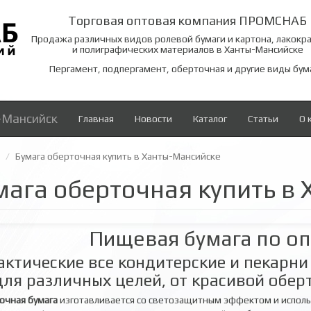
Торговая оптовая компания ПРОМСНАБ
Продажа различных видов ролевой бумаги и картона, лакокр
и полиграфических материалов в Ханты-Мансийске
Пергамент, подпергамент, оберточная и другие виды бум
-Мансийск
Главная
Новости
Каталог
Статьи
О 
Бумага оберточная купить в Ханты-Мансийске
мага оберточная купить в
Пищевая бумага по о
актические все кондитерские и пекарн
для различных целей, от красивой обер
очная бумага
изготавливается со светозащитным эффектом и испол