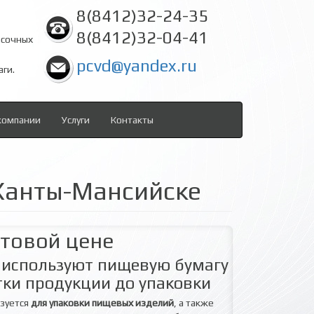
8(8412)32-24-35
8(8412)32-04-41
асочных
pcvd@yandex.ru
аги.
компании
Услуги
Контакты
 Ханты-Мансийске
птовой цене
и используют пищевую бумагу
тки продукции до упаковки
ьзуется
для упаковки пищевых изделий
, а также