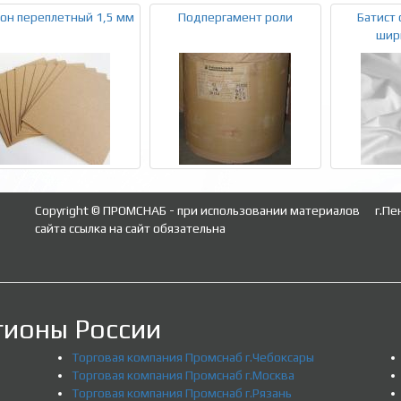
он переплетный 1,5 мм
Подпергамент роли
Батист 
шири
Copyright © ПРОМСНАБ - при использовании материалов
г.Пе
сайта ссылка на сайт обязательна
гионы России
Торговая компания Промснаб г.Чебоксары
Торговая компания Промснаб г.Москва
Торговая компания Промснаб г.Рязань