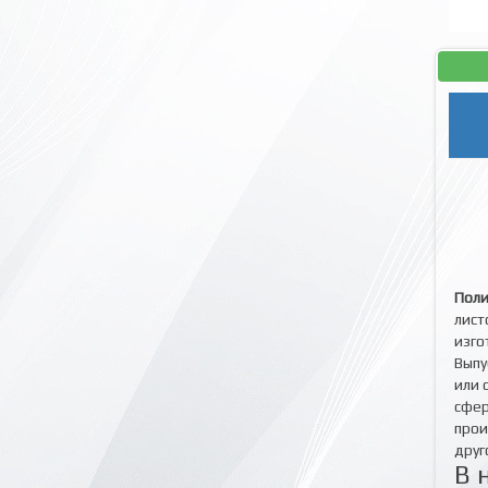
Поли
лист
изго
Выпу
или 
сфер
прои
друг
В 