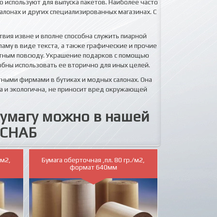
 используют для выпуска пакетов. Наиболее часто
лонах и других специализированных магазинах. С
вия извне и вполне способна служить пиарной
му в виде текста, а также графические и прочие
стным повсюду. Украшение подарков с помощью
собны использовать ее вторично для иных целей.
тными фирмами в бутиках и модных салонах. Она
на и экологична, не приносит вред окружающей
умагу можно в нашей
МСНАБ
/м2,
Бумага оберточная ,пл. 80 гр./м2,
формат 640мм