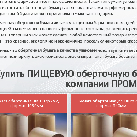
няется в фармацевтике и промышленности. Такой тип бумаги успешно
 встретить оберточную бумагу в отделах с цветами, парфюмерных са
ью такой бумаги можно оригинально упаковать подарки.
еменная
оберточная бумага
является защитным барьером от воздейст
кцией. На нее можно наносить фирменные логотипы, размещать рекла
ния. Товарный знак может сделать любой качественный товар изве
и – это красиво, экологично и экономично, поскольку некоторые спо
ним, что
оберточная бумага в качестве упаковки
используется извес
ляет подчеркнуть эксклюзивность экземпляра. Такая бумага безопас
.
упить ПИЩЕВУЮ оберточную б
компании ПРО
мага оберточная ,пл. 80 гр./м2,
Бумага оберточная ,пл. 80 гр.
формат 1050мм
формат 840мм