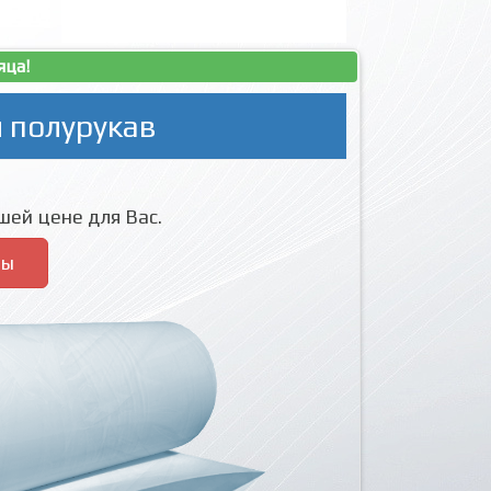
яца!
 полурукав
ей цене для Вас.
ры