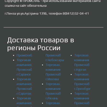
Copyright © ПРОМСНАБ - при использовании материалов сайта
ссылка на сайт обязательна
г.Пенза ул.ул.Аустрина 139Б, телефон 8(8412)32-04-41
Доставка товаров в
регионы России
Промснаб
Промснаб
Торговая
Торговая
г.Чебоксары
компания
компания
Торговая
Промснаб
Промснаб
компания
г.Курган
г.Саранск
Промснаб
Торговая
Торговая
г.Москва
компания
компания
Торговая
Промснаб
Промснаб
компания
г.Оренбург
г.Саратов
Промснаб
Торговая
Торговая
г.Рязань
компания
компания
Торговая
Промснаб