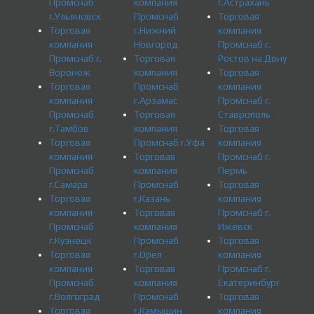
Промснаб
компания
г.Астрахань
г.Ульяновск
Промснаб
Торговая
Торговая
г.Нижний
компания
компания
Новгород
Промснаб г.
Промснаб г.
Торговая
Ростов на Дону
Воронеж
компания
Торговая
Торговая
Промснаб
компания
компания
г.Арзамас
Промснаб г.
Промснаб
Торговая
Ставрополь
г.Тамбов
компания
Торговая
Торговая
Промснаб г.Уфа
компания
компания
Торговая
Промснаб г.
Промснаб
компания
Пермь
г.Самара
Промснаб
Торговая
Торговая
г.Казань
компания
компания
Торговая
Промснаб г.
Промснаб
компания
Ижевск
г.Кузнецк
Промснаб
Торговая
Торговая
г.Орел
компания
компания
Торговая
Промснаб г.
Промснаб
компания
Екатеринбург
г.Волгоград
Промснаб
Торговая
Торговая
г.Камышин
компания