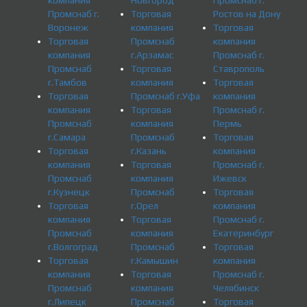
компания
Новгород
Промснаб г.
Промснаб г.
Торговая
Ростов на Дону
Воронеж
компания
Торговая
Торговая
Промснаб
компания
компания
г.Арзамас
Промснаб г.
Промснаб
Торговая
Ставрополь
г.Тамбов
компания
Торговая
Торговая
Промснаб г.Уфа
компания
компания
Торговая
Промснаб г.
Промснаб
компания
Пермь
г.Самара
Промснаб
Торговая
Торговая
г.Казань
компания
компания
Торговая
Промснаб г.
Промснаб
компания
Ижевск
г.Кузнецк
Промснаб
Торговая
Торговая
г.Орел
компания
компания
Торговая
Промснаб г.
Промснаб
компания
Екатеринбург
г.Волгоград
Промснаб
Торговая
Торговая
г.Камышин
компания
компания
Торговая
Промснаб г.
Промснаб
компания
Челябинск
г.Липецк
Промснаб
Торговая