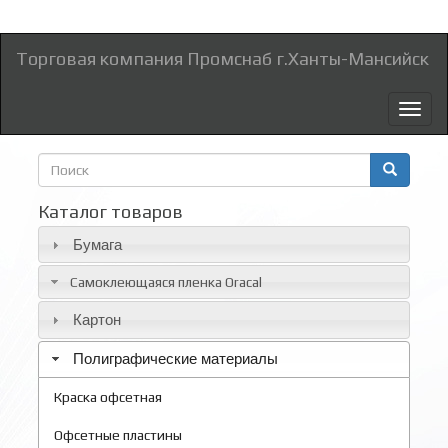
Торговая компания Промснаб г.Ханты-Мансийск
Toggl
naviga
Форма
поиска
Поиск
Каталог товаров
Бумага
Самоклеющаяся пленка Oracal
Картон
Полиграфические материалы
Краска офсетная
Офсетные пластины