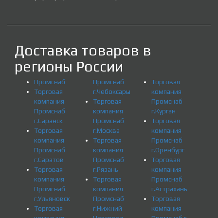
Доставка товаров в
регионы России
Промснаб
Промснаб
Торговая
Торговая
г.Чебоксары
компания
компания
Торговая
Промснаб
Промснаб
компания
г.Курган
г.Саранск
Промснаб
Торговая
Торговая
г.Москва
компания
компания
Торговая
Промснаб
Промснаб
компания
г.Оренбург
г.Саратов
Промснаб
Торговая
Торговая
г.Рязань
компания
компания
Торговая
Промснаб
Промснаб
компания
г.Астрахань
г.Ульяновск
Промснаб
Торговая
Торговая
г.Нижний
компания