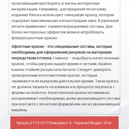
позволяющим претворять в жизнь интересные
визуализации. Например, для придания печатному
изданию блеска используют глянцевую краску, которая
содержит максимальную концентрацию лака. В рулонной
печати применяют термоотверждаемые составы. Для
более интересных эффектов можно испробовать
флуоресцентные краски.
Офсетные краски - это специальные составы, которые
необходимы для оформления рисунков на материале
посредством оттиска.
Главное – подобрать качественные
краски, чтобы рисунок вышел ярким и четким. Крайне
важны стойкие результаты печати. Следует доверять
проверенным изготовителям красок, которые
занимаются их выпуском длительное время. Такая краска
не должна засыхать на валиках и в процессе переноса с
формы на полотно. Качественная краска оптимально
воспринимает необходимую долю увлажняющего состава
при контакте с печатной формой или же из увлажняющей
машины.
Краска 2113-011 Рольпринт (г. Торжок) Ведро 10 кг.