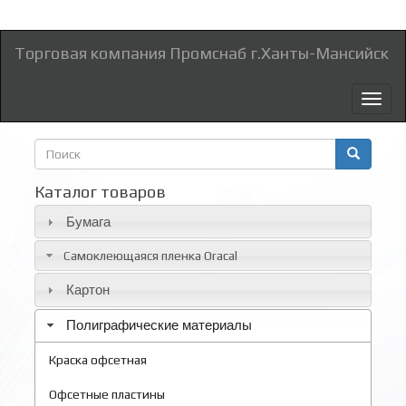
Торговая компания Промснаб г.Ханты-Мансийск
Toggl
naviga
Форма
поиска
Поиск
Каталог товаров
Бумага
Самоклеющаяся пленка Oracal
Картон
Полиграфические материалы
Краска офсетная
Офсетные пластины