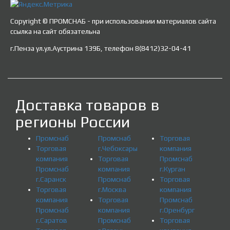
Copyright © ПРОМСНАБ - при использовании материалов сайта
ссылка на сайт обязательна
г.Пенза ул.ул.Аустрина 139Б, телефон 8(8412)32-04-41
Доставка товаров в
регионы России
Промснаб
Промснаб
Торговая
Торговая
г.Чебоксары
компания
компания
Торговая
Промснаб
Промснаб
компания
г.Курган
г.Саранск
Промснаб
Торговая
Торговая
г.Москва
компания
компания
Торговая
Промснаб
Промснаб
компания
г.Оренбург
г.Саратов
Промснаб
Торговая