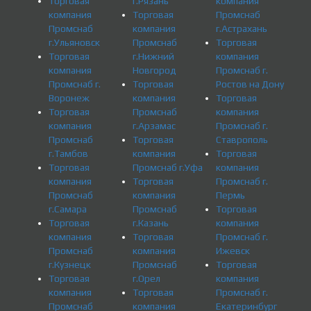
Торговая
г.Рязань
компания
компания
Торговая
Промснаб
Промснаб
компания
г.Астрахань
г.Ульяновск
Промснаб
Торговая
Торговая
г.Нижний
компания
компания
Новгород
Промснаб г.
Промснаб г.
Торговая
Ростов на Дону
Воронеж
компания
Торговая
Торговая
Промснаб
компания
компания
г.Арзамас
Промснаб г.
Промснаб
Торговая
Ставрополь
г.Тамбов
компания
Торговая
Торговая
Промснаб г.Уфа
компания
компания
Торговая
Промснаб г.
Промснаб
компания
Пермь
г.Самара
Промснаб
Торговая
Торговая
г.Казань
компания
компания
Торговая
Промснаб г.
Промснаб
компания
Ижевск
г.Кузнецк
Промснаб
Торговая
Торговая
г.Орел
компания
компания
Торговая
Промснаб г.
Промснаб
компания
Екатеринбург