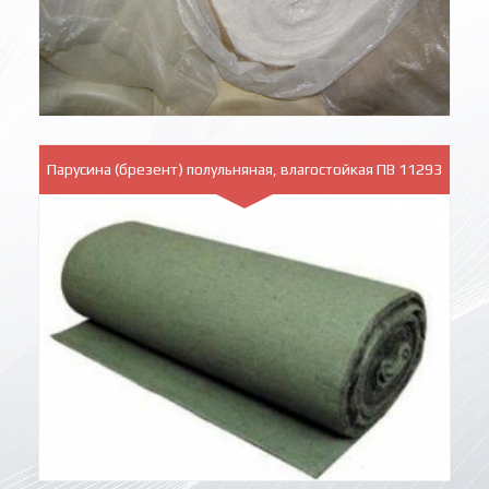
Парусина (брезент) полульняная, влагостойкая ПВ 11293