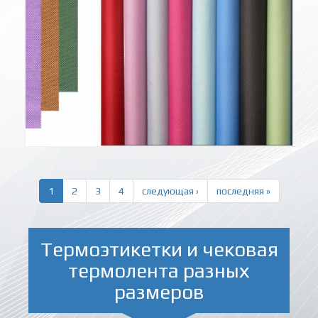
1
2
3
4
следующая ›
последняя »
Термоэтикетки и чековая
термолента разных
размеров