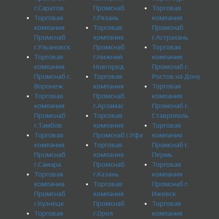
г.Саратов
Промснаб
Торговая
Торговая
г.Рязань
компания
компания
Торговая
Промснаб
Промснаб
компания
г.Астрахань
г.Ульяновск
Промснаб
Торговая
Торговая
г.Нижний
компания
компания
Новгород
Промснаб г.
Промснаб г.
Торговая
Ростов на Дону
Воронеж
компания
Торговая
Торговая
Промснаб
компания
компания
г.Арзамас
Промснаб г.
Промснаб
Торговая
Ставрополь
г.Тамбов
компания
Торговая
Торговая
Промснаб г.Уфа
компания
компания
Торговая
Промснаб г.
Промснаб
компания
Пермь
г.Самара
Промснаб
Торговая
Торговая
г.Казань
компания
компания
Торговая
Промснаб г.
Промснаб
компания
Ижевск
г.Кузнецк
Промснаб
Торговая
Торговая
г.Орел
компания