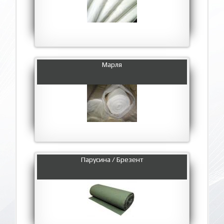
Марля
Парусина / Брезент