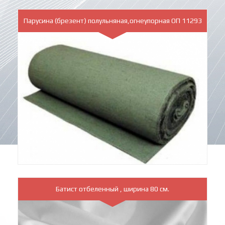
Парусина (брезент) полульняная,огнеупорная ОП 11293
Батист отбеленный , ширина 80 см.