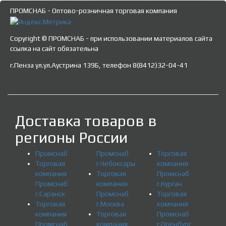
ПРОМСНАБ - Оптово-розничная торговая компания
Copyright © ПРОМСНАБ - при использовании материалов сайта
ссылка на сайт обязательна
г.Пенза ул.ул.Аустрина 139Б, телефон 8(8412)32-04-41
Доставка товаров в
регионы России
Промснаб
Промснаб
Торговая
Торговая
г.Чебоксары
компания
компания
Торговая
Промснаб
Промснаб
компания
г.Курган
г.Саранск
Промснаб
Торговая
Торговая
г.Москва
компания
компания
Торговая
Промснаб
Промснаб
компания
г.Оренбург