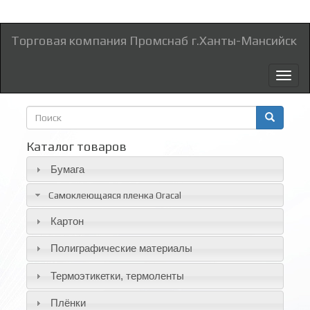
Торговая компания Промснаб г.Ханты-Мансийск
Toggl
naviga
Форма
поиска
Поиск
Каталог товаров
Бумага
Самоклеющаяся пленка Oracal
Картон
Полиграфические материалы
Термоэтикетки, термоленты
Плёнки