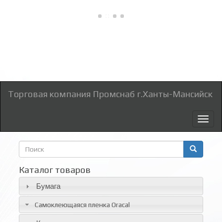
Торговая компания Промснаб г.Ханты-Мансийск
Toggl
naviga
Форма
поиска
Поиск
Каталог товаров
Бумага
Самоклеющаяся пленка Oracal