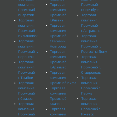
компания
Торговая
Промснаб
Промснаб
компания
г.Оренбург
г.Саратов
Промснаб
Торговая
Торговая
г.Рязань
компания
компания
Торговая
Промснаб
Промснаб
компания
г.Астрахань
г.Ульяновск
Промснаб
Торговая
Торговая
г.Нижний
компания
компания
Новгород
Промснаб г.
Промснаб г.
Торговая
Ростов на Дону
Воронеж
компания
Торговая
Торговая
Промснаб
компания
компания
г.Арзамас
Промснаб г.
Промснаб
Торговая
Ставрополь
г.Тамбов
компания
Торговая
Торговая
Промснаб г.Уфа
компания
компания
Торговая
Промснаб г.
Промснаб
компания
Пермь
г.Самара
Промснаб
Торговая
Торговая
г.Казань
компания
компания
Торговая
Промснаб г.
Промснаб
компания
Ижевск