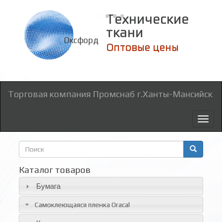
Технические
ткани
Оксфорд
Оптовые цены
Торговая компания Промснаб г.Ханты-Мансийск
Toggl
naviga
Форма
поиска
Поиск
Каталог товаров
Бумага
Самоклеющаяся пленка Oracal