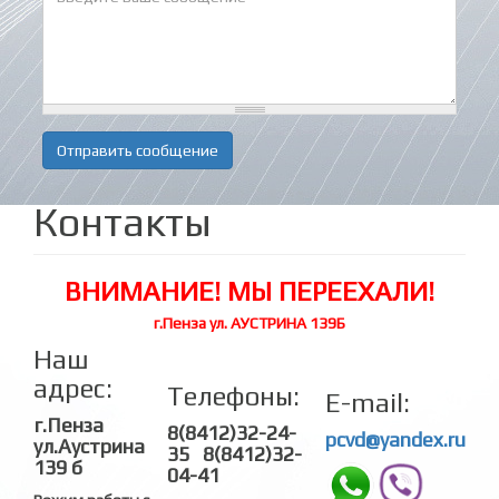
Отправить сообщение
Контакты
ВНИМАНИЕ! МЫ ПЕРЕЕХАЛИ!
г.Пенза ул. АУСТРИНА 139Б
Наш
адрес:
Телефоны:
E-mail:
г.Пенза
8(8412)32-24-
pcvd@yandex.ru
ул.Аустрина
35 8(8412)32-
139 б
04-41