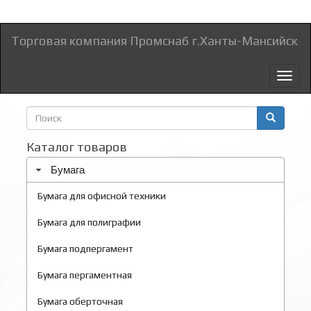
Торговая компания Промснаб г.Ханты-Мансийск
Toggl
naviga
Форма
поиска
Поиск
Каталог товаров
Бумага
Бумага для офисной техники
Бумага для полиграфии
Бумага подпергамент
Бумага пергаментная
Бумага оберточная