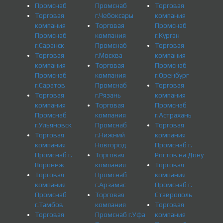
Промснаб
Промснаб
Торговая
Торговая
г.Чебоксары
компания
компания
Торговая
Промснаб
Промснаб
компания
г.Курган
г.Саранск
Промснаб
Торговая
Торговая
г.Москва
компания
компания
Торговая
Промснаб
Промснаб
компания
г.Оренбург
г.Саратов
Промснаб
Торговая
Торговая
г.Рязань
компания
компания
Торговая
Промснаб
Промснаб
компания
г.Астрахань
г.Ульяновск
Промснаб
Торговая
Торговая
г.Нижний
компания
компания
Новгород
Промснаб г.
Промснаб г.
Торговая
Ростов на Дону
Воронеж
компания
Торговая
Торговая
Промснаб
компания
компания
г.Арзамас
Промснаб г.
Промснаб
Торговая
Ставрополь
г.Тамбов
компания
Торговая
Торговая
Промснаб г.Уфа
компания