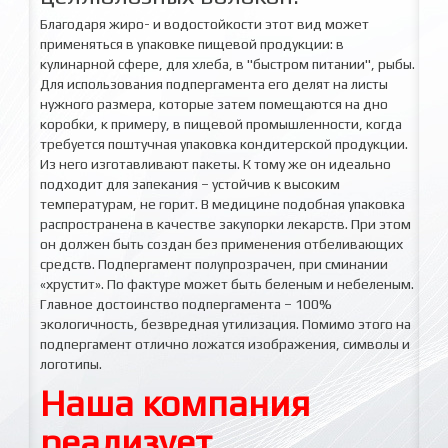
Благодаря жиро- и водостойкости этот вид может
применяться в упаковке пищевой продукции: в
кулинарной сфере, для хлеба, в "быстром питании", рыбы.
Для использования подпергамента его делят на листы
нужного размера, которые затем помещаются на дно
коробки, к примеру, в пищевой промышленности, когда
требуется поштучная упаковка кондитерской продукции.
Из него изготавливают пакеты. К тому же он идеально
подходит для запекания – устойчив к высоким
температурам, не горит. В медицине подобная упаковка
распространена в качестве закупорки лекарств. При этом
он должен быть создан без применения отбеливающих
средств. Подпергамент полупрозрачен, при сминании
«хрустит». По фактуре может быть беленым и небеленым.
Главное достоинство подпергамента – 100%
экологичность, безвредная утилизация. Помимо этого на
подпергамент отлично ложатся изображения, символы и
логотипы.
Наша компания
реализует