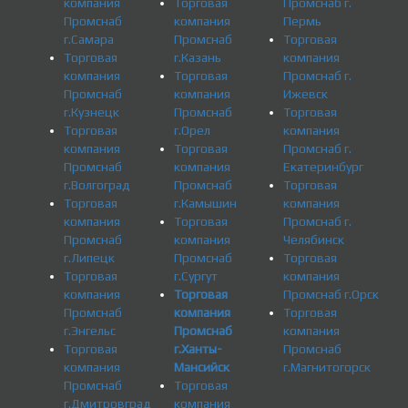
компания
Торговая
Промснаб г.
Промснаб
компания
Пермь
г.Самара
Промснаб
Торговая
Торговая
г.Казань
компания
компания
Торговая
Промснаб г.
Промснаб
компания
Ижевск
г.Кузнецк
Промснаб
Торговая
Торговая
г.Орел
компания
компания
Торговая
Промснаб г.
Промснаб
компания
Екатеринбург
г.Волгоград
Промснаб
Торговая
Торговая
г.Камышин
компания
компания
Торговая
Промснаб г.
Промснаб
компания
Челябинск
г.Липецк
Промснаб
Торговая
Торговая
г.Сургут
компания
компания
Торговая
Промснаб г.Орск
Промснаб
компания
Торговая
г.Энгельс
Промснаб
компания
Торговая
г.Ханты-
Промснаб
компания
Мансийск
г.Магнитогорск
Промснаб
Торговая
г.Дмитровград
компания