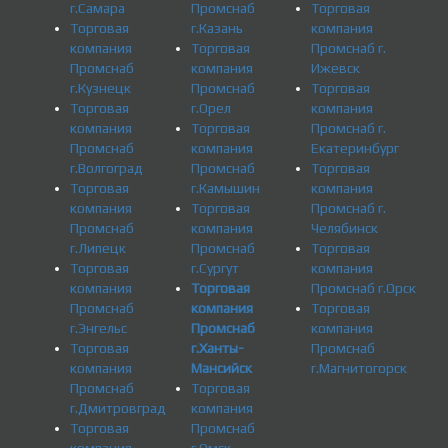
г.Самара
Промснаб
Торговая
Торговая
г.Казань
компания
компания
Торговая
Промснаб г.
Промснаб
компания
Ижевск
г.Кузнецк
Промснаб
Торговая
Торговая
г.Орел
компания
компания
Торговая
Промснаб г.
Промснаб
компания
Екатеринбург
г.Волгоград
Промснаб
Торговая
Торговая
г.Камышин
компания
компания
Торговая
Промснаб г.
Промснаб
компания
Челябинск
г.Липецк
Промснаб
Торговая
Торговая
г.Сургут
компания
компания
Торговая
Промснаб г.Орск
Промснаб
компания
Торговая
г.Энгельс
Промснаб
компания
Торговая
г.Ханты-
Промснаб
компания
Мансийск
г.Магнитогорск
Промснаб
Торговая
г.Дмитровград
компания
Торговая
Промснаб