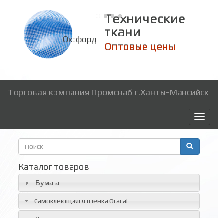
Технические
ткани
Оксфорд
Оптовые цены
Торговая компания Промснаб г.Ханты-Мансийск
Toggl
naviga
Форма
поиска
Поиск
Каталог товаров
Бумага
Самоклеющаяся пленка Oracal