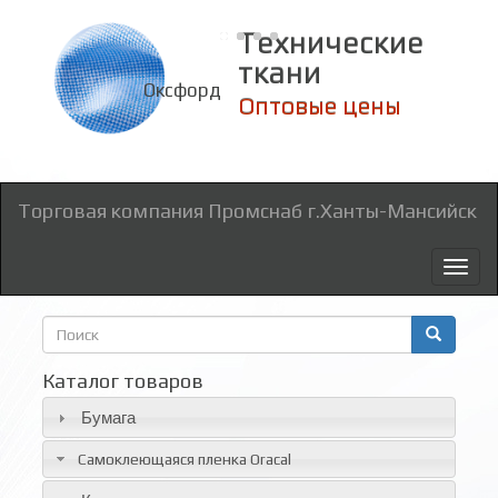
Технические
ткани
Оксфорд
Торговая компания Промснаб г.Ханты-Мансийск
Toggl
naviga
Форма
поиска
Поиск
Каталог товаров
Бумага
Самоклеющаяся пленка Oracal