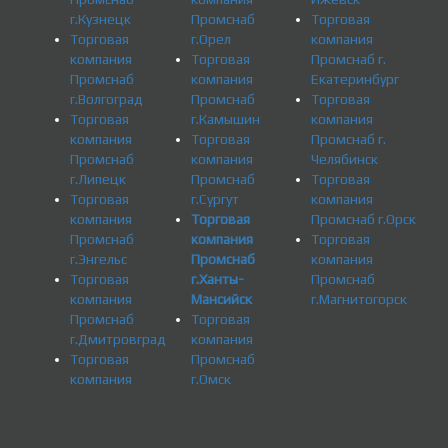
г.Кузнецк
Промснаб
Торговая
Торговая
г.Орел
компания
компания
Торговая
Промснаб г.
Промснаб
компания
Екатеринбург
г.Волгоград
Промснаб
Торговая
Торговая
г.Камышин
компания
компания
Торговая
Промснаб г.
Промснаб
компания
Челябинск
г.Липецк
Промснаб
Торговая
Торговая
г.Сургут
компания
компания
Торговая
Промснаб г.Орск
Промснаб
компания
Торговая
г.Энгельс
Промснаб
компания
Торговая
г.Ханты-
Промснаб
компания
Мансийск
г.Магнитогорск
Промснаб
Торговая
г.Дмитровград
компания
Торговая
Промснаб
компания
г.Омск