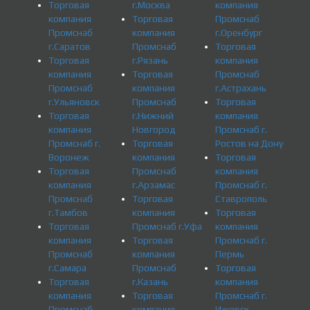
Торговая
г.Москва
компания
компания
Торговая
Промснаб
Промснаб
компания
г.Оренбург
г.Саратов
Промснаб
Торговая
Торговая
г.Рязань
компания
компания
Торговая
Промснаб
Промснаб
компания
г.Астрахань
г.Ульяновск
Промснаб
Торговая
Торговая
г.Нижний
компания
компания
Новгород
Промснаб г.
Промснаб г.
Торговая
Ростов на Дону
Воронеж
компания
Торговая
Торговая
Промснаб
компания
компания
г.Арзамас
Промснаб г.
Промснаб
Торговая
Ставрополь
г.Тамбов
компания
Торговая
Торговая
Промснаб г.Уфа
компания
компания
Торговая
Промснаб г.
Промснаб
компания
Пермь
г.Самара
Промснаб
Торговая
Торговая
г.Казань
компания
компания
Торговая
Промснаб г.
Промснаб
компания
Ижевск