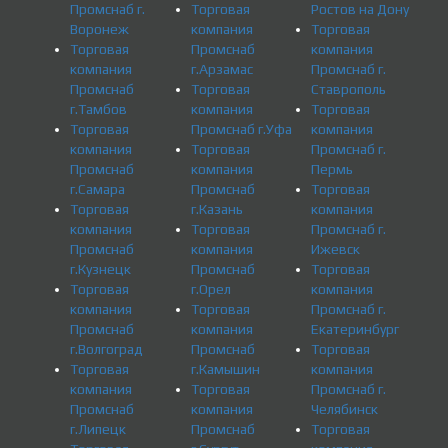
Промснаб г.
Торговая
Ростов на Дону
Воронеж
компания
Торговая
Торговая
Промснаб
компания
компания
г.Арзамас
Промснаб г.
Промснаб
Торговая
Ставрополь
г.Тамбов
компания
Торговая
Торговая
Промснаб г.Уфа
компания
компания
Торговая
Промснаб г.
Промснаб
компания
Пермь
г.Самара
Промснаб
Торговая
Торговая
г.Казань
компания
компания
Торговая
Промснаб г.
Промснаб
компания
Ижевск
г.Кузнецк
Промснаб
Торговая
Торговая
г.Орел
компания
компания
Торговая
Промснаб г.
Промснаб
компания
Екатеринбург
г.Волгоград
Промснаб
Торговая
Торговая
г.Камышин
компания
компания
Торговая
Промснаб г.
Промснаб
компания
Челябинск
г.Липецк
Промснаб
Торговая