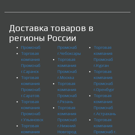
Доставка товаров в
регионы России
Промснаб
Промснаб
Торговая
Торговая
г.Чебоксары
компания
компания
Торговая
Промснаб
Промснаб
компания
г.Курган
г.Саранск
Промснаб
Торговая
Торговая
г.Москва
компания
компания
Торговая
Промснаб
Промснаб
компания
г.Оренбург
г.Саратов
Промснаб
Торговая
Торговая
г.Рязань
компания
компания
Торговая
Промснаб
Промснаб
компания
г.Астрахань
г.Ульяновск
Промснаб
Торговая
Торговая
г.Нижний
компания
компания
Новгород
Промснаб г.