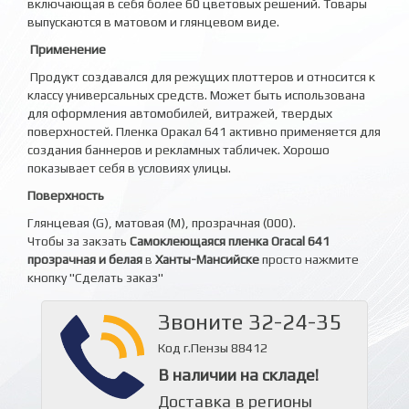
включающая в себя более 60 цветовых решений. Товары
выпускаются в матовом и глянцевом виде.
Применение
Продукт создавался для режущих плоттеров и относится к
классу универсальных средств. Может быть использована
для оформления автомобилей, витражей, твердых
поверхностей. Пленка Оракал 641 активно применяется для
создания баннеров и рекламных табличек. Хорошо
показывает себя в условиях улицы.
Поверхность
Глянцевая (G), матовая (M), прозрачная (000).
Чтобы за закзать
Самоклеющаяся пленка Oracal 641
прозрачная и белая
в
Ханты-Мансийске
просто нажмите
кнопку "Сделать заказ"
Звоните 32-24-35
Код г.Пензы 88412
В наличии на складе!
Доставка в регионы