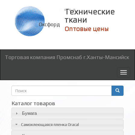
Технические
ткани
Оксфорд
Оптовые цены
Торговая компания Промснаб г.Ханты-Мансийск
Toggl
naviga
Форма
поиска
Поиск
Каталог товаров
Бумага
Самоклеющаяся пленка Oracal