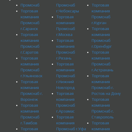
Промснаб
Промснаб
Торговая
Торговая
г.Чебоксары
компания
компания
Торговая
Промснаб
Промснаб
компания
г.Курган
г.Саранск
Промснаб
Торговая
Торговая
г.Москва
компания
компания
Торговая
Промснаб
Промснаб
компания
г.Оренбург
г.Саратов
Промснаб
Торговая
Торговая
г.Рязань
компания
компания
Торговая
Промснаб
Промснаб
компания
г.Астрахань
г.Ульяновск
Промснаб
Торговая
Торговая
г.Нижний
компания
компания
Новгород
Промснаб г.
Промснаб г.
Торговая
Ростов на Дону
Воронеж
компания
Торговая
Торговая
Промснаб
компания
компания
г.Арзамас
Промснаб г.
Промснаб
Торговая
Ставрополь
г.Тамбов
компания
Торговая
Торговая
Промснаб г.Уфа
компания