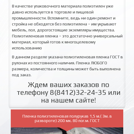
В качестве упаковочного материала полиэтилен уже
давно используется в торговле и пищевой
промышленности. Вспомните, ведь ни один ремонт и
стройка не обходятся без полиэтилена – им укрывают
мебель, пол, дорогостоящие экземпляры имущества.
Полиэтиленовая пленка – это достаточно универсальный
материал, который готов к многоцелевому
использованию
В данном разделе указана полиэтиленовая пленка ГОСТ в
рулонах из постоянного наличия. Пленка ЛЮБОГО
размера, количества и толщины может быть выполнена
под заказ.
Ждем ваших заказов по
телефону 8(8412)32-24-35 или
на нашем сайте!
Пленка полиэтиленовая полурукав 1,5 м.( 3м. в
развороте) 200 мк. 80 пог.м. ГОСТ