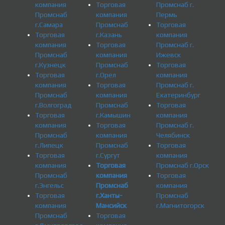
компания
Торговая
Промснаб г.
Промснаб
компания
Пермь
г.Самара
Промснаб
Торговая
Торговая
г.Казань
компания
компания
Торговая
Промснаб г.
Промснаб
компания
Ижевск
г.Кузнецк
Промснаб
Торговая
Торговая
г.Орел
компания
компания
Торговая
Промснаб г.
Промснаб
компания
Екатеринбург
г.Волгоград
Промснаб
Торговая
Торговая
г.Камышин
компания
компания
Торговая
Промснаб г.
Промснаб
компания
Челябинск
г.Липецк
Промснаб
Торговая
Торговая
г.Сургут
компания
компания
Торговая
Промснаб г.Орск
Промснаб
компания
Торговая
г.Энгельс
Промснаб
компания
Торговая
г.Ханты-
Промснаб
компания
Мансийск
г.Магнитогорск
Промснаб
Торговая