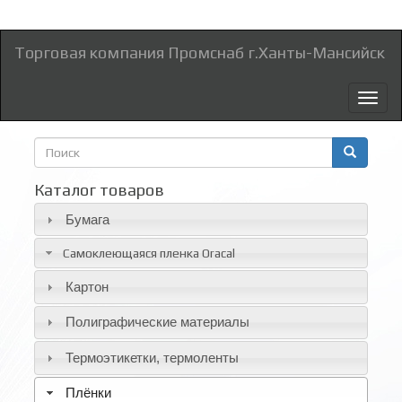
Торговая компания Промснаб г.Ханты-Мансийск
Toggl
naviga
Форма
поиска
Поиск
Каталог товаров
Бумага
Самоклеющаяся пленка Oracal
Картон
Полиграфические материалы
Термоэтикетки, термоленты
Плёнки